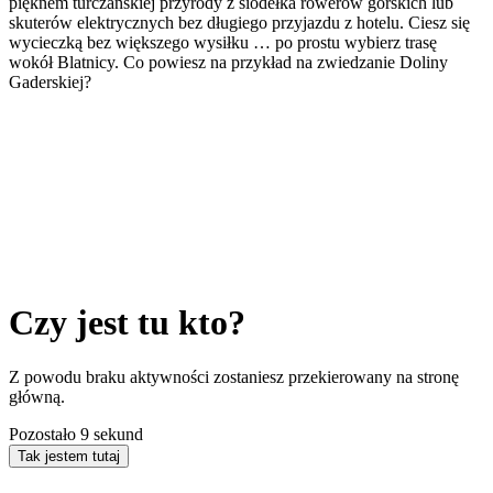
pięknem turczańskiej przyrody z siodełka rowerów górskich lub
skuterów elektrycznych bez długiego przyjazdu z hotelu. Ciesz się
wycieczką bez większego wysiłku … po prostu wybierz trasę
wokół Blatnicy. Co powiesz na przykład na zwiedzanie Doliny
Gaderskiej?
Czy jest tu kto?
Z powodu braku aktywności zostaniesz przekierowany na stronę
główną.
Pozostało
9
sekund
Tak jestem tutaj