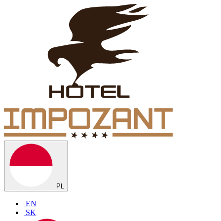
PL
EN
SK