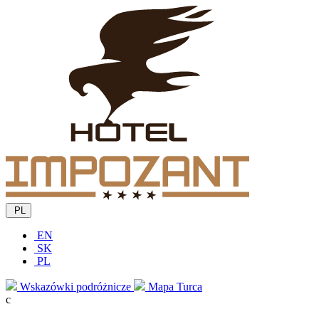
PL
EN
SK
PL
Wskazówki podróżnicze
Mapa Turca
c