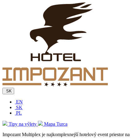
SK
EN
SK
PL
Tipy na výlety
Mapa Turca
Impozant Multiplex je najkomplexnejší hotelový event priestor na